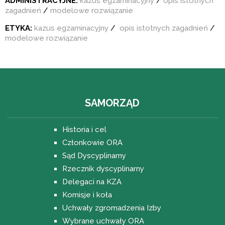
ADMINISTRACYJNE:
kazus egzaminacyjny
/
opis istotnych
zagadnień
/
modelowe rozwiązanie
ETYKA:
kazus egzaminacyjny
/
opis istotnych zagadnień
/
modelowe rozwiązanie
SAMORZĄD
Historia i cel
Członkowie ORA
Sąd Dyscyplinarny
Rzecznik dyscyplinarny
Delegaci na KZA
Komisje i koła
Uchwały zgromadzenia Izby
Wybrane uchwały ORA