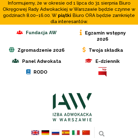
Informujemy, że w okresie od 1 lipca do 31 sierpnia Biuro
Okręgowej Rady Adwokackiej w Warszawie będzie czynne w
godzinach 8.00–16.00. W
piątki
Biuro ORA będzie zamknięte
dla interesantów.
Fundacja AW
Egzamin wstępny
2026
Zgromadzenie 2026
Twoja składka
Panel Adwokata
E-dziennik
RODO
Wyszukaj