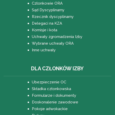
Członkowie ORA
Sąd Dyscyplinarny
Rzecznik dyscyplinarny
Delegaci na KZA
Komisje i koła
Uchwały zgromadzenia Izby
Wybrane uchwały ORA
Inne uchwały
DLA CZŁONKÓW IZBY
Ubezpieczenie OC
Składka członkowska
Formularze i dokumenty
Doskonalenie zawodowe
Pokoje adwokackie