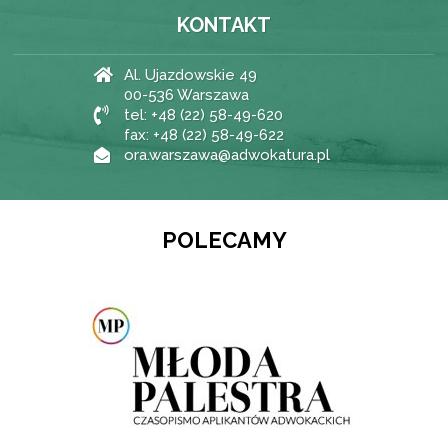
KONTAKT
Al. Ujazdowskie 49
00-536 Warszawa
tel: +48 (22) 58-49-620
fax: +48 (22) 58-49-622
ora.warszawa@adwokatura.pl
POLECAMY