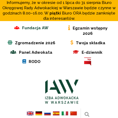
Informujemy, że w okresie od 1 lipca do 31 sierpnia Biuro
Okręgowej Rady Adwokackiej w Warszawie będzie czynne w
godzinach 8.00–16.00. W
piątki
Biuro ORA będzie zamknięte
dla interesantów.
Fundacja AW
Egzamin wstępny
2026
Zgromadzenie 2026
Twoja składka
Panel Adwokata
E-dziennik
RODO
Wyszukaj