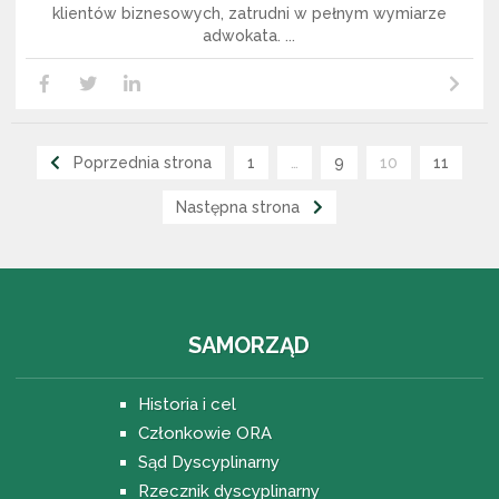
klientów biznesowych, zatrudni w pełnym wymiarze
adwokata. ...
Czytaj dalej
LikedIn
Facebook
Twitter
Poprzednia strona
1
…
9
10
11
Następna strona
SAMORZĄD
Historia i cel
Członkowie ORA
Sąd Dyscyplinarny
Rzecznik dyscyplinarny