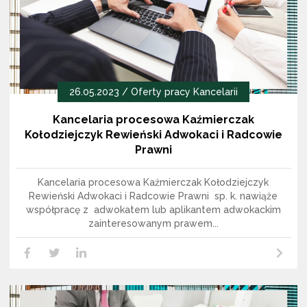
26.05.2023 /
Oferty pracy Kancelarii
Kancelaria procesowa Kaźmierczak
Kołodziejczyk Rewieński Adwokaci i Radcowie
Prawni
Kancelaria procesowa Kaźmierczak Kołodziejczyk
Rewieński Adwokaci i Radcowie Prawni sp. k. nawiąże
współpracę z adwokatem lub aplikantem adwokackim
zainteresowanym prawem...
Czytaj dalej
LikedIn
Facebook
Twitter