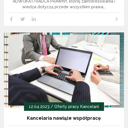
ADWOKAT/RADCA PRAWNY, której zainteresowania i
wiedza dotyczą przede wszystkim prawa...
Czytaj dalej
LikedIn
Facebook
Twitter
12.04.2023 /
Oferty pracy Kancelarii
Kancelaria nawiąże współpracę