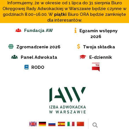
Informujemy, że w okresie od 1 lipca do 31 sierpnia Biuro
Okręgowej Rady Adwokackiej w Warszawie będzie czynne w
godzinach 8.00–16.00. W
piątki
Biuro ORA będzie zamknięte
dla interesantów.
Fundacja AW
Egzamin wstępny
2026
Zgromadzenie 2026
Twoja składka
Panel Adwokata
E-dziennik
RODO
Wyszukaj