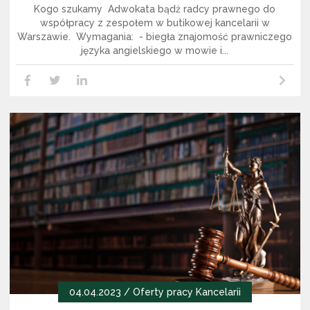
Kogo szukamy Adwokata bądź radcy prawnego do
współpracy z zespołem w butikowej kancelarii w
Warszawie. Wymagania: - biegła znajomość prawniczego
języka angielskiego w mowie i...
Czytaj dalej
LikedIn
Facebook
Twitter
04.04.2023 /
Oferty pracy Kancelarii