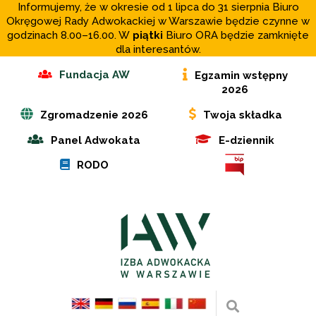
Informujemy, że w okresie od 1 lipca do 31 sierpnia Biuro
Okręgowej Rady Adwokackiej w Warszawie będzie czynne w
godzinach 8.00–16.00. W
piątki
Biuro ORA będzie zamknięte
dla interesantów.
Fundacja AW
Egzamin wstępny
2026
Zgromadzenie 2026
Twoja składka
Panel Adwokata
E-dziennik
RODO
Wyszukaj