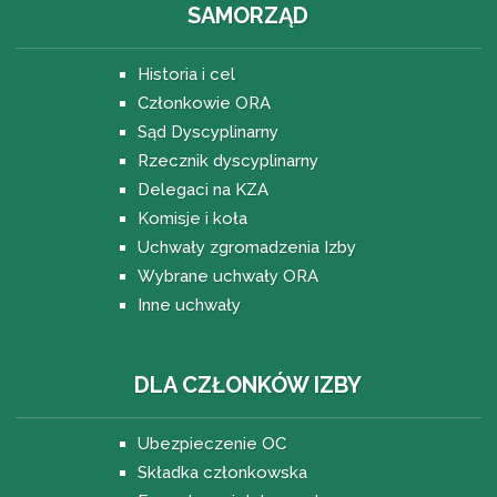
SAMORZĄD
Historia i cel
Członkowie ORA
Sąd Dyscyplinarny
Rzecznik dyscyplinarny
Delegaci na KZA
Komisje i koła
Uchwały zgromadzenia Izby
Wybrane uchwały ORA
Inne uchwały
DLA CZŁONKÓW IZBY
Ubezpieczenie OC
Składka członkowska