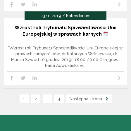
Czytaj dalej
LikedIn
Facebook
Twitter
23.10.2019 / Kalendarium
Wzrost roli Trybunału Sprawiedliwości Unii
Europejskiej w sprawach karnych
"Wzrost roli Trybunału Sprawiedliwości Unii Europejskiej w
sprawach karnych" adw. dr Katarzyna Wiśniewska, dr
Marcin Szwed 10 grudnia 2019r. 18:00-20:00 Okręgowa
Rada Adwokacka w...
Czytaj dalej
LikedIn
Facebook
Twitter
1
2
…
4
Następna strona