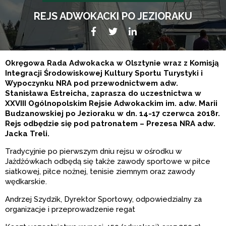
REJS ADWOKACKI PO JEZIORAKU
Facebook
Twitter
LikedIn
Okręgowa Rada Adwokacka w Olsztynie wraz z Komisją
Integracji Środowiskowej Kultury Sportu Turystyki i
Wypoczynku NRA pod przewodnictwem adw.
Stanisława Estreicha, zaprasza do uczestnictwa w
XXVIII Ogólnopolskim Rejsie Adwokackim im. adw. Marii
Budzanowskiej po Jezioraku w dn. 14-17 czerwca 2018r.
Rejs odbędzie się pod patronatem – Prezesa NRA adw.
Jacka Treli.
Tradycyjnie po pierwszym dniu rejsu w ośrodku w
Jażdżówkach odbędą się także zawody sportowe w piłce
siatkowej, piłce nożnej, tenisie ziemnym oraz zawody
wędkarskie.
Andrzej Szydzik, Dyrektor Sportowy, odpowiedzialny za
organizacje i przeprowadzenie regat