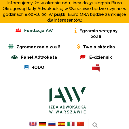
Informujemy, że w okresie od 1 lipca do 31 sierpnia Biuro
Okręgowej Rady Adwokackiej w Warszawie będzie czynne w
godzinach 8.00–16.00. W
piątki
Biuro ORA będzie zamknięte
dla interesantów.
Fundacja AW
Egzamin wstępny
2026
Zgromadzenie 2026
Twoja składka
Panel Adwokata
E-dziennik
RODO
Wyszukaj