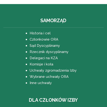
SAMORZĄD
Historia i cel
Członkowie ORA
Sąd Dyscyplinarny
Rzecznik dyscyplinarny
Delegaci na KZA
Komisje i koła
Uchwały zgromadzenia Izby
Wybrane uchwały ORA
Inne uchwały
DLA CZŁONKÓW IZBY