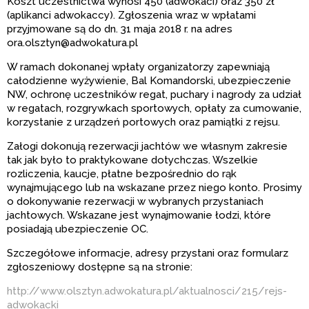
Koszt uczestnictwa wynosi 450 (adwokaci) oraz 350 zł
(aplikanci adwokaccy). Zgłoszenia wraz w wpłatami
przyjmowane są do dn. 31 maja 2018 r. na adres
ora.olsztyn@adwokatura.pl
W ramach dokonanej wpłaty organizatorzy zapewniają
całodzienne wyżywienie, Bal Komandorski, ubezpieczenie
NW, ochronę uczestników regat, puchary i nagrody za udział
w regatach, rozgrywkach sportowych, opłaty za cumowanie,
korzystanie z urządzeń portowych oraz pamiątki z rejsu.
Załogi dokonują rezerwacji jachtów we własnym zakresie
tak jak było to praktykowane dotychczas. Wszelkie
rozliczenia, kaucje, płatne bezpośrednio do rąk
wynajmującego lub na wskazane przez niego konto. Prosimy
o dokonywanie rezerwacji w wybranych przystaniach
jachtowych. Wskazane jest wynajmowanie łodzi, które
posiadają ubezpieczenie OC.
Szczegółowe informacje, adresy przystani oraz formularz
zgłoszeniowy dostępne są na stronie:
http://www.olsztyn.adwokatura.pl/aktualnosci/215/rejs-
adwokacki