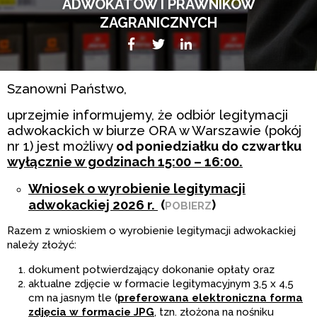
ADWOKATÓW I PRAWNIKÓW
ZAGRANICZNYCH
Facebook
Twitter
LikedIn
Szanowni Państwo,
uprzejmie informujemy, że odbiór legitymacji
adwokackich w biurze ORA w Warszawie (pokój
nr 1) jest możliwy
od poniedziałku do czwartku
wyłącznie w godzinach 15:00 – 16:00.
Wniosek o wyrobienie legitymacji
adwokackiej 2026 r.
(
)
POBIERZ
Razem z wnioskiem o wyrobienie legitymacji adwokackiej
należy złożyć:
dokument potwierdzający dokonanie opłaty oraz
aktualne zdjęcie w formacie legitymacyjnym 3,5 x 4,5
cm na jasnym tle (
preferowana elektroniczna forma
zdjęcia w formacie JPG
, tzn. złożona na nośniku