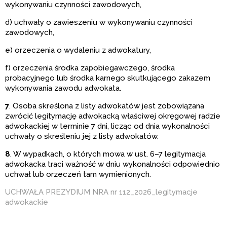
wykonywaniu czynności zawodowych,
d) uchwały o zawieszeniu w wykonywaniu czynności
zawodowych,
e) orzeczenia o wydaleniu z adwokatury,
f) orzeczenia środka zapobiegawczego, środka
probacyjnego lub środka karnego skutkującego zakazem
wykonywania zawodu adwokata.
7
. Osoba skreślona z listy adwokatów jest zobowiązana
zwrócić legitymację adwokacką właściwej okręgowej radzie
adwokackiej w terminie 7 dni, licząc od dnia wykonalności
uchwały o skreśleniu jej z listy adwokatów.
8
. W wypadkach, o których mowa w ust. 6–7 legitymacja
adwokacka traci ważność w dniu wykonalności odpowiednio
uchwał lub orzeczeń tam wymienionych.
UCHWAŁA PREZYDIUM NRA nr 112_2026_legitymacje
adwokackie