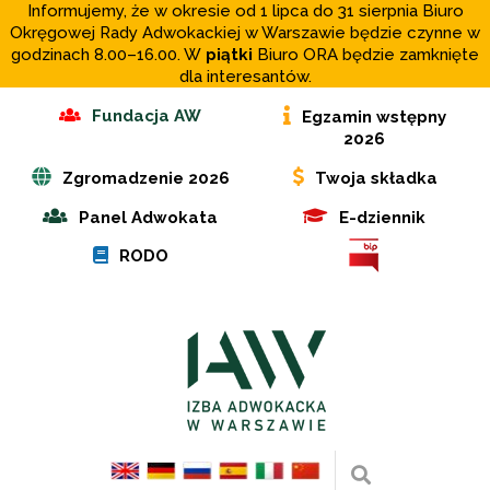
Informujemy, że w okresie od 1 lipca do 31 sierpnia Biuro
Okręgowej Rady Adwokackiej w Warszawie będzie czynne w
godzinach 8.00–16.00. W
piątki
Biuro ORA będzie zamknięte
dla interesantów.
Fundacja AW
Egzamin wstępny
2026
Zgromadzenie 2026
Twoja składka
Panel Adwokata
E-dziennik
RODO
Wyszukaj