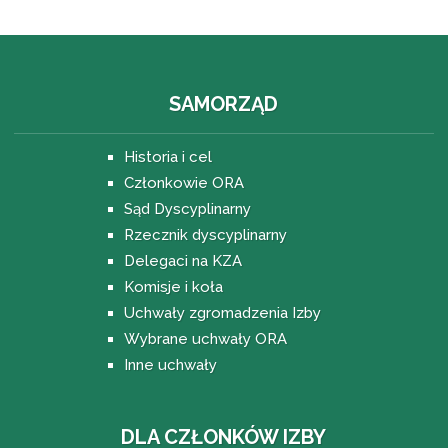
SAMORZĄD
Historia i cel
Członkowie ORA
Sąd Dyscyplinarny
Rzecznik dyscyplinarny
Delegaci na KZA
Komisje i koła
Uchwały zgromadzenia Izby
Wybrane uchwały ORA
Inne uchwały
DLA CZŁONKÓW IZBY