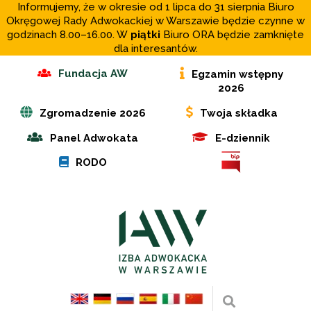
Informujemy, że w okresie od 1 lipca do 31 sierpnia Biuro
Okręgowej Rady Adwokackiej w Warszawie będzie czynne w
godzinach 8.00–16.00. W
piątki
Biuro ORA będzie zamknięte
dla interesantów.
Fundacja AW
Egzamin wstępny
2026
Zgromadzenie 2026
Twoja składka
Panel Adwokata
E-dziennik
RODO
Wyszukaj