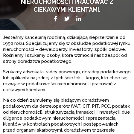
NIERUCHOMOŚCI I PRACOWAĆ Z
CIEKAWYMI KLIENTAMI.
Facebook
Twitter
LikedIn
Jesteśmy kancelarią rodzinną, działającą nieprzerwanie od
1990 roku. Specjalizujemy się w obsłudze podatkowej rynku
nieruchomości – deweloperzy, inwestorzy, spółki celowe.
Rośniemy i szukamy osoby, która wzmocni nasz zespół od
strony doradztwa podatkowego.
Szukamy adwokata, radcy prawnego, doradcy podatkowego
lub aplikanta na jednej z tych ścieżek – kogoś, kto chce się
rozwijać w podatkowości nieruchomości i pracować z
ciekawymi klientami.
Na co dzień zajmujemy się bieżącym doradztwem
podatkowym dla deweloperów (VAT, CIT, PIT, PCC, podatek
od nieruchomości), strukturyzacją transakcji i inwestycji, due
diligence podatkowym nieruchomości, reprezentacją
klientów w kontrolach podatkowych i postępowaniach
przed organami skarbowymi, doradztwem w zakresie