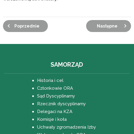
Poprzednie
Następne
SAMORZĄD
Historia i cel
Członkowie ORA
Sąd Dyscyplinarny
Rzecznik dyscyplinarny
Delegaci na KZA
Komisje i koła
Uchwały zgromadzenia Izby