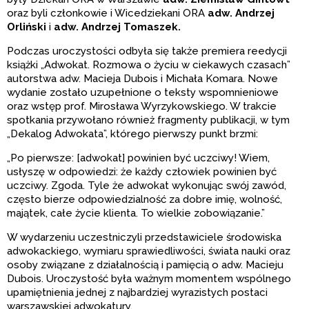
oraz byli członkowie i Wicedziekani ORA
adw. Andrzej
Orliński
i
adw. Andrzej Tomaszek.
Podczas uroczystości odbyła się także premiera reedycji
książki „Adwokat. Rozmowa o życiu w ciekawych czasach”
autorstwa adw. Macieja Dubois i Michała Komara. Nowe
wydanie zostało uzupełnione o teksty wspomnieniowe
oraz wstęp prof. Mirosława Wyrzykowskiego. W trakcie
spotkania przywołano również fragmenty publikacji, w tym
„Dekalog Adwokata”, którego pierwszy punkt brzmi:
„Po pierwsze: [adwokat] powinien być uczciwy! Wiem,
usłyszę w odpowiedzi: że każdy człowiek powinien być
uczciwy. Zgoda. Tyle że adwokat wykonując swój zawód,
często bierze odpowiedzialność za dobre imię, wolność,
majątek, całe życie klienta. To wielkie zobowiązanie.”
W wydarzeniu uczestniczyli przedstawiciele środowiska
adwokackiego, wymiaru sprawiedliwości, świata nauki oraz
osoby związane z działalnością i pamięcią o adw. Macieju
Dubois. Uroczystość była ważnym momentem wspólnego
upamiętnienia jednej z najbardziej wyrazistych postaci
warszawskiej adwokatury.