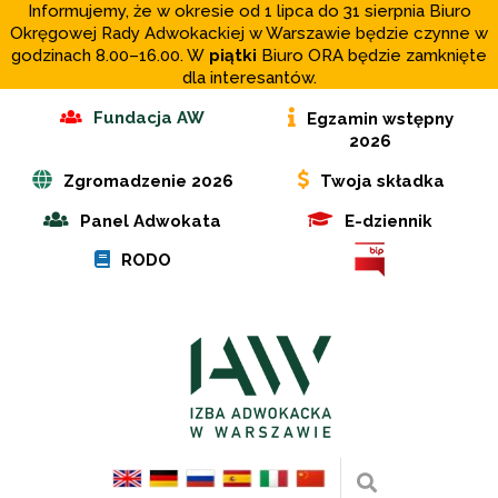
Informujemy, że w okresie od 1 lipca do 31 sierpnia Biuro
Okręgowej Rady Adwokackiej w Warszawie będzie czynne w
godzinach 8.00–16.00. W
piątki
Biuro ORA będzie zamknięte
dla interesantów.
Fundacja AW
Egzamin wstępny
2026
Zgromadzenie 2026
Twoja składka
Panel Adwokata
E-dziennik
RODO
Wyszukaj