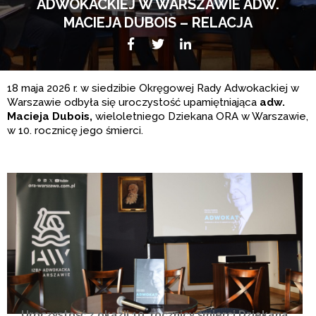
ADWOKACKIEJ W WARSZAWIE ADW.
MACIEJA DUBOIS – RELACJA
Facebook
Twitter
LikedIn
18 maja 2026 r. w siedzibie Okręgowej Rady Adwokackiej w
Warszawie odbyła się uroczystość upamiętniająca
adw.
Macieja Dubois,
wieloletniego Dziekana ORA w Warszawie,
w 10. rocznicę jego śmierci.
Uroczystość z okazji 10. rocznicy śmierci Dziekana