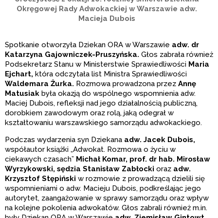
Okręgowej Rady Adwokackiej w Warszawie adw.
Macieja Dubois
Spotkanie otworzyła Dziekan ORA w Warszawie
adw. dr
Katarzyna Gajowniczek-Pruszyńska.
Głos zabrała również
Podsekretarz Stanu w Ministerstwie Sprawiedliwości
Maria
Ejchart,
która odczytała list Ministra Sprawiedliwości
Waldemara Żurka.
Rozmowa prowadzona przez
Annę
Matusiak
była okazją do wspólnego wspomnienia adw.
Maciej Dubois, refleksji nad jego działalnością publiczną,
dorobkiem zawodowym oraz rolą, jaką odegrał w
kształtowaniu warszawskiego samorządu adwokackiego.
Podczas wydarzenia syn Dziekana
adw. Jacek Dubois,
współautor książki „Adwokat. Rozmowa o życiu w
ciekawych czasach”
Michał Komar,
prof. dr hab. Mirosław
Wyrzykowski,
sędzia Stanisław Zabłocki
oraz
adw.
Krzysztof Stępiński
w rozmowie z prowadzącą dzielili się
wspomnieniami o adw. Macieju Dubois, podkreślając jego
autorytet, zaangażowanie w sprawy samorządu oraz wpływ
na kolejne pokolenia adwokatów. Głos zabrali również m.in.
były Dziekan ORA w Warszawie
adw. Ziemisław Gintowt