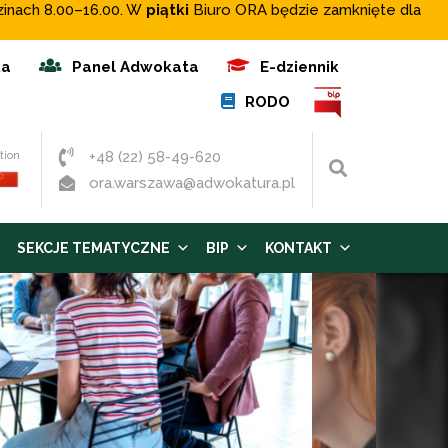
zinach 8.00–16.00. W
piątki
Biuro ORA będzie zamknięte dla
ka
Panel Adwokata
E-dziennik
RODO
+48 (22) 58-49-620
tion
Wyszukaj
ora.warszawa@adwokatura.pl
SEKCJE TEMATYCZNE
BIP
KONTAKT