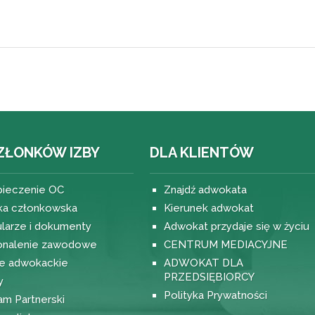
ZŁONKÓW IZBY
DLA KLIENTÓW
ieczenie OC
Znajdź adwokata
ka członkowska
Kierunek adwokat
larze i dokumenty
Adwokat przydaje się w życiu
nalenie zawodowe
CENTRUM MEDIACYJNE
e adwokackie
ADWOKAT DLA
PRZEDSIĘBIORCY
y
Polityka Prywatności
am Partnerski