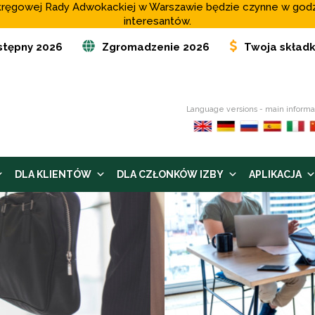
o Okręgowej Rady Adwokackiej w Warszawie będzie czynne w god
interesantów.
stępny 2026
Zgromadzenie 2026
Twoja skład
Language versions - main informa
DLA KLIENTÓW
DLA CZŁONKÓW IZBY
APLIKACJA