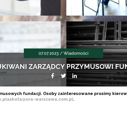
07.07.2023 /
Wiadomości
KIWANI ZARZĄDCY PRZYMUSOWI FU
Facebook
Twitter
LikedIn
usowych fundacji. Osoby zainteresowane prosimy kierowa
k.plaskota@ora-warszawa.com.pl
.