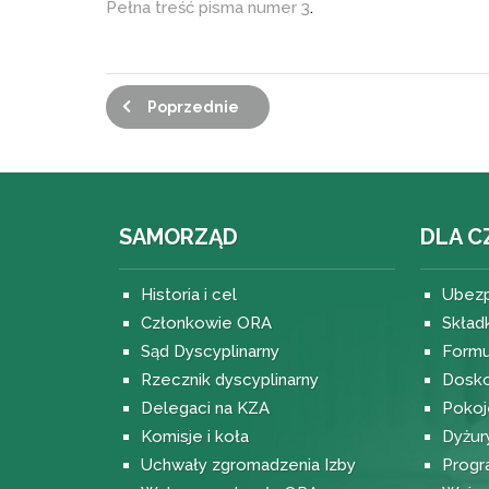
Pełna treść pisma numer 3
.
Poprzednie
SAMORZĄD
DLA C
Historia i cel
Ubezp
Członkowie ORA
Skład
Sąd Dyscyplinarny
Formu
Rzecznik dyscyplinarny
Dosko
Delegaci na KZA
Pokoj
Komisje i koła
Dyżur
Uchwały zgromadzenia Izby
Progr