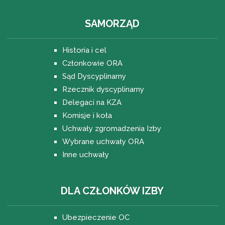
SAMORZĄD
Historia i cel
Członkowie ORA
Sąd Dyscyplinarny
Rzecznik dyscyplinarny
Delegaci na KZA
Komisje i koła
Uchwały zgromadzenia Izby
Wybrane uchwały ORA
Inne uchwały
DLA CZŁONKÓW IZBY
Ubezpieczenie OC