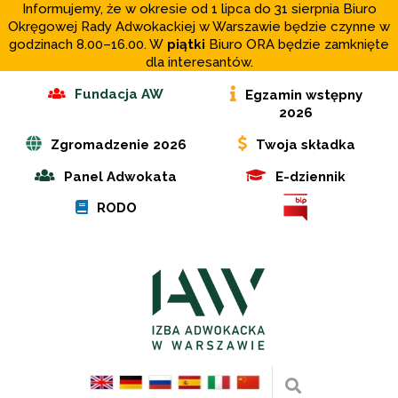
Informujemy, że w okresie od 1 lipca do 31 sierpnia Biuro
Okręgowej Rady Adwokackiej w Warszawie będzie czynne w
godzinach 8.00–16.00. W
piątki
Biuro ORA będzie zamknięte
dla interesantów.
Fundacja AW
Egzamin wstępny
2026
Zgromadzenie 2026
Twoja składka
Panel Adwokata
E-dziennik
RODO
Wyszukaj