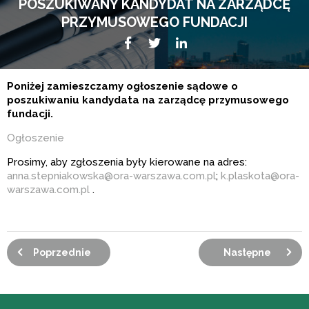
POSZUKIWANY KANDYDAT NA ZARZĄDCĘ
PRZYMUSOWEGO FUNDACJI
Facebook
Twitter
LikedIn
Poniżej zamieszczamy ogłoszenie sądowe o
poszukiwaniu kandydata na zarządcę przymusowego
fundacji.
Ogłoszenie
Prosimy, aby zgłoszenia były kierowane na adres:
anna.stepniakowska@ora-warszawa.com.pl
;
k.plaskota@ora-
warszawa.com.pl
.
Poprzednie
Następne