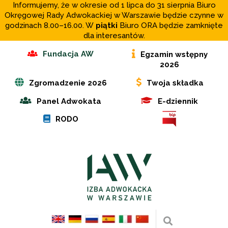
Informujemy, że w okresie od 1 lipca do 31 sierpnia Biuro
Okręgowej Rady Adwokackiej w Warszawie będzie czynne w
godzinach 8.00–16.00. W
piątki
Biuro ORA będzie zamknięte
dla interesantów.
Fundacja AW
Egzamin wstępny
2026
Zgromadzenie 2026
Twoja składka
Panel Adwokata
E-dziennik
RODO
Wyszukaj