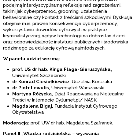
podejmą interdyscyplinarną refleksję nad zagrożeniami,
takimi jak cyberprzemoc, grooming, uzależnienia
behawioralne czy kontakt z treściami szkodliwymi. Dyskusja
obejmie m.in. prawne konsekwencje cyberprzemocy,
wykorzystanie dowodów cyfrowych w praktyce
kryminalistycznej, wpływ technologii na dobrostan dzieci
oraz odpowiedzialność instytucji publicznych i środowiska
rodzinnego za edukację cyfrową najmłodszych.
W panelu udział wezmą:
prof. US dr hab. Kinga Flaga-Gieruszyńska,
Uniwersytet Szczeciński
dr Konrad Ciesiołkiewicz,
Uczelnia Korczaka
dr Piotr Lewulis,
Uniwersytet Warszawski
Martyna Różycka,
Dział Reagowania na Nielegalne
Treści w Internecie Dyżurnet.pl/ NASK
Magdalena Bigaj,
Fundacja Instytut Cyfrowego
Obywatelstwa
Moderacja:
prof. UW dr hab. Magdalena Szafranek.
Panel II „Władza rodzicielska – wyzwania