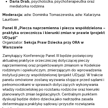
Daria Drab,
psycholożka, psychoterapeutka oraz
mediatorka rodzinna
Moderacja:
adw. Dominika Tomaszewska, adw. Katarzyna
Lauritsen
Panel III „Piecza naprzemienna i piecza współdzielona –
praktyka orzecznicza i kierunki zmian w prawie (projekt
UD349)”
Organizator:
Sekcja Praw Dziecka przy ORA w
Warszawie
Zamykający Konferencję Panel III będzie poświęcony
aktualnej praktyce orzeczniczej dotyczącej pieczy
naprzemiennej oraz projektowanym zmianom w Kodeksie
rodzinnym i opiekuńczym, zmierzającym do wprowadzenia
instytucji pieczy współdzielonej (projekt UD349). W trakcie
panelu omówione zostaną wyzwania stojące przed sądami i
pełnomocnikami w sprawach dotyczących wykonywania
władzy rodzicielskiej po rozstaniu rodziców oraz kierunki
planowanych zmian legislacyjnych. Centralnym punktem
dyskusji będzie dobro dziecka jako nadrzędna zasada
determinująca praktykę sądową i przyszłe rozwiązania