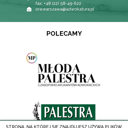
fax: +48 (22) 58-49-622
ora.warszawa@adwokatura.pl
POLECAMY
STRONA, NA KTÓREJ SIĘ ZNAJDUJESZ UŻYWA PLIKÓW