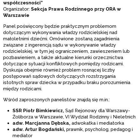
współczesności”
Organizator:
Sekcja Prawa Rodzinnego przy ORA w
Warszawie
Panel poświęcony będzie praktycznym problemom
dotyczącym wykonywania władzy rodzicielskiej nad
małoletnimi dziećmi. Omówione zostaną zagadnienia
związane z ingerencją sądu w wykonywanie władzy
rodzicielskiej, w tym jej ograniczeniem, zawieszeniem lub
pozbawieniem, a także aktualne kierunki orzecznictwa
dotyczące sytuacji konfliktowych pomiędzy rodzicami.
Dyskusja obejmie również problem rosnącej liczby
postępowań sądowych dotyczących rozstrzygania
istotnych spraw dziecka w przypadku braku porozumienia
między rodzicami.
Wśród zaproszonych panelistów znajdą się m.in.:
SSR Piotr Bimkiewicz,
Sąd Rejonowy dla Warszawy-
Żoliborza w Warszawie, VI Wydział Rodzinny i Nieletnich
adw. Marcjanna Dębska,
adwokatka i mediatorka
adw. Artur Bogdański,
prawnik, psycholog, pedagog i
mediator