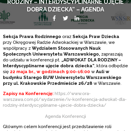
RODZINY – INTERDYSCYPLINARNE UJĘCIE
DOBRA DZIECKA” – AGENDA
Facebook
Twitter
LikedIn
Sekcja Prawa Rodzinnego
oraz
Sekcja Praw Dziecka
przy Okręgowej Radzie Adwokackiej w Warszawie, we
współpracy z
Wydziałem Stosowanych Nauk
Społecznych Uniwersytetu Warszawskiego,
zapraszają
do udziału w konferencji pt.
„ADWOKAT DLA RODZINY –
Interdyscyplinarne ujęcie dobra dziecka”
, która odbędzie
się
22 maja br., w godzinach 9:00-16:00
w
Auli w
budynku Starego BUW Uniwersytetu Warszawskiego
przy ul. Krakowskie Przedmieście 26/28
w Warszawie.
Zapisy na Konferencję:
https://www.ora-
warszawa.com.pl/wydarzenie/iv-konferencja-adwokat-dla-
rodziny-interdyscyplinarne-ujecie-dobra-dziecka/
Agenda Konferencji
Głównym celem konferencji jest przedstawienie roli