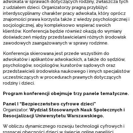
adwokata w sprawach dotyczących rodziny, zwłaszcza tych
z udziałem dzieci. Organizatorzy pragną przybliżyć
interdyscyplinarny charakter pracy adwokata, który oprócz
znajomości prawa korzysta także z wiedzy psychologicznej i
socjologicznej, aby kompleksowo wspierać swoich
klientów. Konferencja będzie również okazją do wymiany
doświadczeń między przedstawicielami różnych środowisk
zawodowych zaangażowanych w sprawy rodzinne.
Konferencja skierowana jest przede wszystkim do
adwokatów i aplikantów adwokackich, a także do sędziów,
psychologów, socjologów, kuratorów sądowych oraz
przedstawicieli środowiska naukowego i innych specjalistów
uczestniczących w procedurach prawnych dotyczących
rodziny i dzieci.
Program konferencji obejmuje trzy panele tematyczne.
Panel I “Bezpieczeństwo cyfrowe dzieci”
Organizator:
Wydział Stosowanych Nauk Społecznych i
Resocjalizacji Uniwersytetu Warszawskiego.
W obliczu dynamicznego rozwoju technologii cyfrowych i
rosnącej obecności dzieci w świecie online paneliści