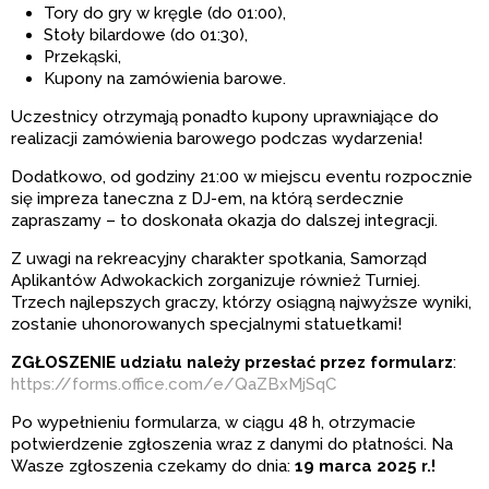
Tory do gry w kręgle (do 01:00),
Stoły bilardowe (do 01:30),
Przekąski,
Kupony na zamówienia barowe.
Uczestnicy otrzymają ponadto kupony uprawniające do
realizacji zamówienia barowego podczas wydarzenia!
Dodatkowo, od godziny 21:00 w miejscu eventu rozpocznie
się impreza taneczna z DJ-em, na którą serdecznie
zapraszamy – to doskonała okazja do dalszej integracji.
Z uwagi na rekreacyjny charakter spotkania, Samorząd
Aplikantów Adwokackich zorganizuje również Turniej.
Trzech najlepszych graczy, którzy osiągną najwyższe wyniki,
zostanie uhonorowanych specjalnymi statuetkami!
ZGŁOSZENIE udziału należy przesłać przez formularz
:
https://forms.office.com/e/QaZBxMjSqC
Po wypełnieniu formularza, w ciągu 48 h, otrzymacie
potwierdzenie zgłoszenia wraz z danymi do płatności. Na
Wasze zgłoszenia czekamy do dnia:
19 marca 2025 r.!