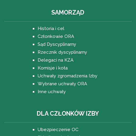
SAMORZĄD
Historia i cel
Członkowie ORA
Sąd Dyscyplinarny
Rzecznik dyscyplinarny
Delegaci na KZA
Komisje i koła
Uchwały zgromadzenia Izby
Wybrane uchwały ORA
Inne uchwały
DLA CZŁONKÓW IZBY
Ubezpieczenie OC