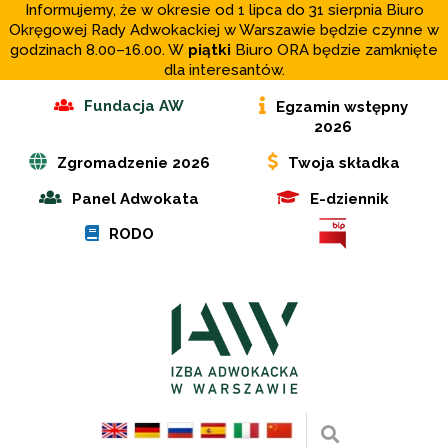
Informujemy, że w okresie od 1 lipca do 31 sierpnia Biuro
Okręgowej Rady Adwokackiej w Warszawie będzie czynne w
godzinach 8.00–16.00. W
piątki
Biuro ORA będzie zamknięte
dla interesantów.
Fundacja AW
Egzamin wstępny
2026
Zgromadzenie 2026
Twoja składka
Panel Adwokata
E-dziennik
RODO
Wyszukaj