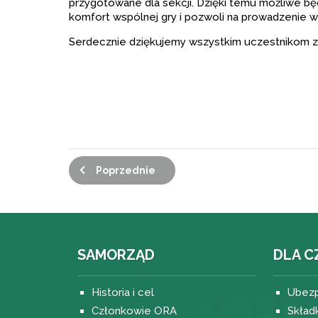
przygotowane dla sekcji. Dzięki temu możliwe będ
komfort wspólnej gry i pozwoli na prowadzenie 
Serdecznie dziękujemy wszystkim uczestnikom za
Poprzednie
SAMORZĄD
DLA C
Historia i cel
Ubezp
Członkowie ORA
Skład