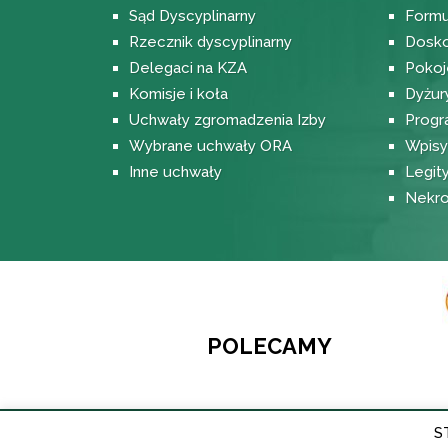
Sąd Dyscyplinarny
Formu
Rzecznik dyscyplinarny
Dosko
Delegaci na KZA
Pokoj
Komisje i koła
Dyżur
Uchwały zgromadzenia Izby
Progr
Wybrane uchwały ORA
Wpisy 
Inne uchwały
Legit
Nekro
POLECAMY
S