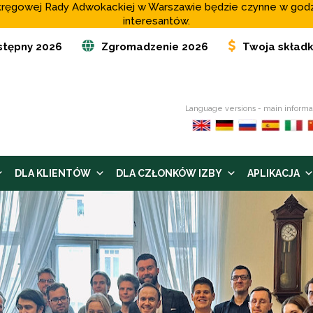
o Okręgowej Rady Adwokackiej w Warszawie będzie czynne w god
interesantów.
stępny 2026
Zgromadzenie 2026
Twoja skład
Language versions - main informa
DLA KLIENTÓW
DLA CZŁONKÓW IZBY
APLIKACJA