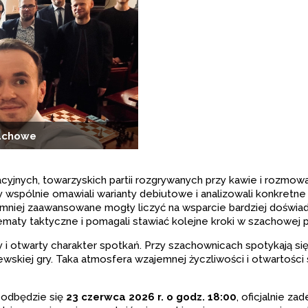
zachowe
jnych, towarzyskich partii rozgrywanych przy kawie i rozmowach
 wspólnie omawiali warianty debiutowe i analizowali konkretne
niej zaawansowane mogły liczyć na wsparcie bardziej doświadc
aty taktyczne i pomagali stawiać kolejne kroki w szachowej p
i otwarty charakter spotkań. Przy szachownicach spotykają się 
ewskiej gry. Taka atmosfera wzajemnej życzliwości i otwartości
 odbędzie się
23 czerwca 2026 r. o godz. 18:00
, oficjalnie z