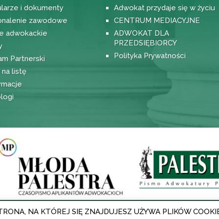
larze i dokumenty
Adwokat przydaje się w życiu
nalenie zawodowe
CENTRUM MEDIACYJNE
e adwokackie
ADWOKAT DLA
PRZEDSIĘBIORCY
y
Polityka Prywatności
am Partnerski
na listę
ymacje
logi
TRONA, NA KTÓREJ SIĘ ZNAJDUJESZ UŻYWA PLIKÓW COOKI