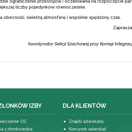
zie ograniczenie przestojów i oczekiwania na rozpoczęcie part
większej liczby pojedynków równocześnie.
 obecność, świetną atmosferę i wspólnie spędzony czas.
Zaprasza
koordynator Sekcji Szachowej przy Komisji Integrac
ZŁONKÓW IZBY
DLA KLIENTÓW
ieczenie OC
Znajdź adwokata
ka członkowska
Kierunek adwokat