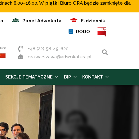
zinach 8.00–16.00. W
piątki
Biuro ORA będzie zamknięte dla
ka
Panel Adwokata
E-dziennik
RODO
+48 (22) 58-49-620
tion
Wyszukaj
ora.warszawa@adwokatura.pl
SEKCJE TEMATYCZNE
BIP
KONTAKT