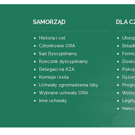
SAMORZĄD
DLA C
Historia i cel
Ubezp
Członkowie ORA
Skład
Sąd Dyscyplinarny
Formu
Rzecznik dyscyplinarny
Dosko
Delegaci na KZA
Pokoj
Komisje i koła
Dyżur
Uchwały zgromadzenia Izby
Progr
Wybrane uchwały ORA
Wpisy 
Inne uchwały
Legit
Nekro