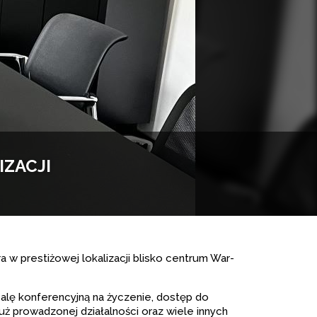
ZACJI
w pre­sti­żo­wej loka­li­za­cji bli­sko cen­trum War­
salę kon­fe­ren­cyjną na życze­nie, dostęp do
już pro­wa­dzo­nej dzia­łal­no­ści oraz wiele innych