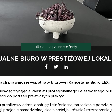
06.12.2024 /
Inne oferty
UALNE BIURO W PRESTIŻOWEJ LOKALI
Facebook
Twitter
LikedIn
h praw­ni­czej wspól­noty biu­ro­wej Kan­ce­la­ria Biuro LEX.
­wość wyna­ję­cia Pań­stwu pro­fe­sjo­nal­nego i ela­stycz­nego biura 
nego do potrzeb praw­ni­czych prak­tyk.
 pre­sti­żowy adres, obsługę tele­fo­niczną, zarzą­dza­nie pocztą, 
 pod­ję­cie samo­dziel­nej dzia­łal­no­ści jak rów­nież roz­sze­rze­nie 