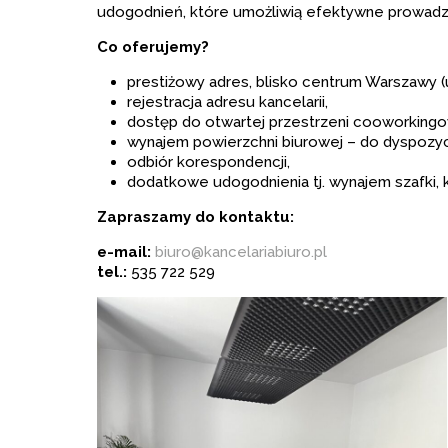
udo­god­nień, które umoż­li­wią efek­tywne pro­wa­d
Co ofe­rujemy?
pre­sti­żowy adres, bli­sko cen­trum War­szawy (
reje­stra­cja adresu kan­ce­la­rii,
dostęp do otwar­tej prze­strzeni coowor­kin­go­
wyna­jem powierzchni biu­ro­wej – do dys­po­zy­cj
odbiór kore­spon­den­cji,
dodat­kowe udo­god­nie­nia tj. wyna­jem szafki,
Zapra­szamy do kon­taktu:
e-mail:
biu­ro­@kan­ce­la­ria­biuro.pl
tel.:
535 722 529