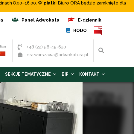
zinach 8.00–16.00. W
piątki
Biuro ORA będzie zamknięte dla
ka
Panel Adwokata
E-dziennik
RODO
+48 (22) 58-49-620
tion
Wyszukaj
ora.warszawa@adwokatura.pl
SEKCJE TEMATYCZNE
BIP
KONTAKT