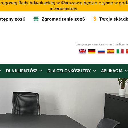
o Okręgowej Rady Adwokackiej w Warszawie będzie czynne w god
interesantów.
stępny 2026
Zgromadzenie 2026
Twoja skład
Language versions - main informa
DLA KLIENTÓW
DLA CZŁONKÓW IZBY
APLIKACJA