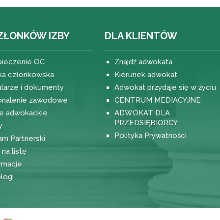
ZŁONKÓW IZBY
DLA KLIENTÓW
ieczenie OC
Znajdź adwokata
ka członkowska
Kierunek adwokat
larze i dokumenty
Adwokat przydaje się w życiu
nalenie zawodowe
CENTRUM MEDIACYJNE
e adwokackie
ADWOKAT DLA
PRZEDSIĘBIORCY
y
Polityka Prywatności
am Partnerski
na listę
ymacje
logi