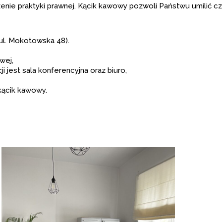
ze­nie prak­tyki praw­nej. Kącik kawowy pozwoli Pań­stwu umi­lić cz
ul. Moko­tow­ska 48).
wej,
i jest sala kon­fe­ren­cyjna oraz biuro,
 kącik kawowy.