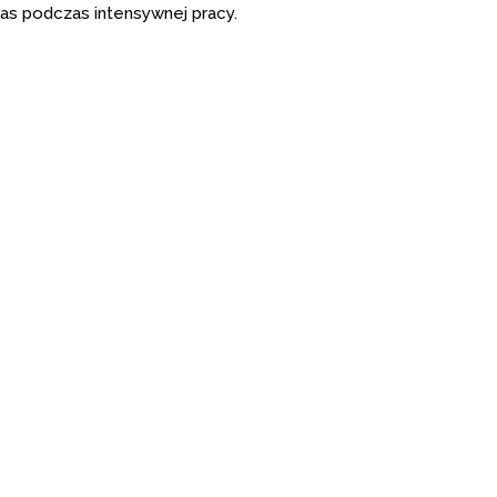
as pod­czas inten­syw­nej pracy.