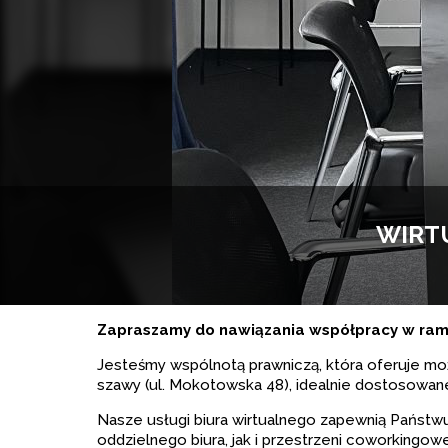
WIRT
Zapra­szamy do nawią­za­nia współ­pracy w ramac
Jeste­śmy wspól­notą praw­ni­czą, która ofe­ruje moż­li
szawy (ul. Moko­tow­ska 48), ide­al­nie dosto­so­wa­
Nasze usługi biura wir­tu­al­nego zapew­nią Pań­stwu
oddziel­nego biura, jak i prze­strzeni cowor­kin­go­wej,